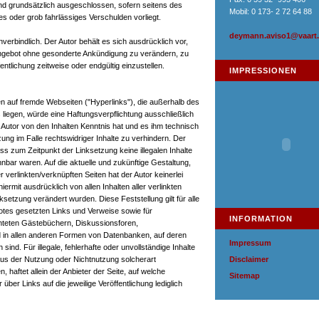
nd grundsätzlich ausgeschlossen, sofern seitens des
Mobil: 0 173- 2 72 64 88
es oder grob fahrlässiges Verschulden vorliegt.
deymann.aviso1@vaart.
nverbindlich. Der Autor behält es sich ausdrücklich vor,
Angebot ohne gesonderte Ankündigung zu verändern, zu
entlichung zeitweise oder endgültig einzustellen.
IMPRESSIONEN
en auf fremde Webseiten ("Hyperlinks"), die außerhalb des
liegen, würde eine Haftungsverpflichtung ausschließlich
er Autor von den Inhalten Kenntnis hat und es ihm technisch
ng im Falle rechtswidriger Inhalte zu verhindern. Der
ass zum Zeitpunkt der Linksetzung keine illegalen Inhalte
nbar waren. Auf die aktuelle und zukünftige Gestaltung,
r verlinkten/verknüpften Seiten hat der Autor keinerlei
hiermit ausdrücklich von allen Inhalten aller verlinkten
ksetzung verändert wurden. Diese Feststellung gilt für alle
otes gesetzten Links und Verweise sowie für
INFORMATION
chteten Gästebüchern, Diskussionsforen,
nd in allen anderen Formen von Datenbanken, auf deren
Impressum
 sind. Für illegale, fehlerhafte oder unvollständige Inhalte
aus der Nutzung oder Nichtnutzung solcherart
Disclaimer
 haftet allein der Anbieter der Seite, auf welche
Sitemap
über Links auf die jeweilige Veröffentlichung lediglich