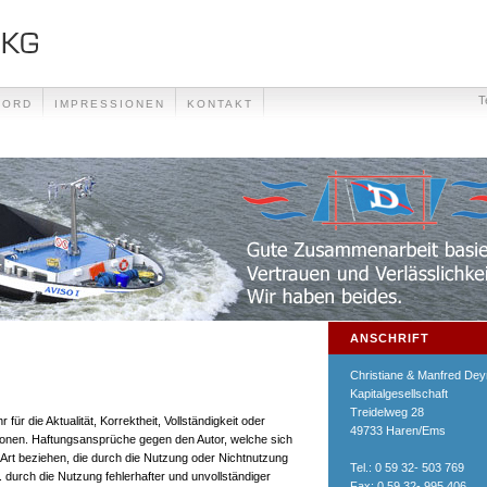
T
BORD
IMPRESSIONEN
KONTAKT
ANSCHRIFT
Christiane & Manfred De
Kapitalgesellschaft
Treidelweg 28
für die Aktualität, Korrektheit, Vollständigkeit oder
49733 Haren/Ems
ationen. Haftungsansprüche gegen den Autor, welche sich
r Art beziehen, die durch die Nutzung oder Nichtnutzung
Tel.: 0 59 32- 503 769
 durch die Nutzung fehlerhafter und unvollständiger
Fax: 0 59 32- 995 406