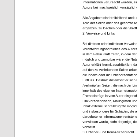
Informationen verursacht wurden, si
Autors kein nachweislich vorsätzlich
Alle Angebote sind freibleibend und u
Teile der Seiten oder das gesamte 
ergänzen, zu löschen oder die Veröff
2. Verweise und Links
Bei direkten oder indirekten Verweis
Verantwortungsbereiches des Autors 
in dem Fall in Kraft treten, in dem d
möglich und zumutbar wäre, die Nutzu
Autor erklärt hiermit ausdrücklich, d
auf den zu verlinkenden Seiten erken
die Inhalte oder die Urheberschaft de
Einfluss. Deshalb distanziert er sich 
/verknüpften Seiten, die nach der Lin
innerhalb des eigenen Internetangeb
Fremdeinträge in vom Autor eingeri
Linkverzeichnissen, Mailinglisten u
Inhalt externe Schreibzugriffe möglich
und insbesondere für Schäden, die 
dargebotener Informationen entstehen,
verwiesen wurde, nicht derjenige, der 
verweist.
3. Urheber- und Kennzeichenrecht