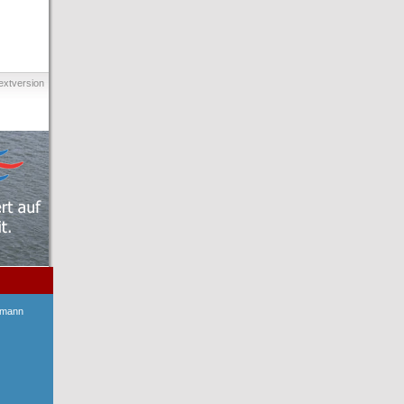
extversion
ymann