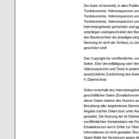
Der Autor ist bestrebt, in allen Pub
Tondokumente, Videosequenzen und T
Tondokumente, Videosequenzen und T
Tondokumente, Videosequenzen und T
Internetangebotes genannten und gg
unterliegen uneingeschränkt den Be
den Besitzrechten der jeweiligen ein
Nennung ist nicht der Schluss zu zi
geschützt sind!
Das Copyright für veröffentlichte, vom
Seiten. Eine Vervielfältigung oder 
Videosequenzen und Texte in anderen
ausdrückliche Zustimmung des Autors
4. Datenschutz
Sofern innerhalb des Internetangebot
geschäftlicher Daten (Emailadressen,
dieser Daten seitens des Nutzers au
Bezahlung aller angebotenen Dienste
Angabe solcher Daten bzw. unter A
gestattet. Die Nutzung der im Rahm
veröffentlichten Kontaktdaten wie P
Emailadressen durch Dritte zur Übe
Informationen ist nicht gestattet. R
Spam-Mails bei Verstössen gegen die