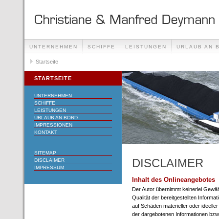
UNTERNEHMEN
SCHIFFE
LEISTUNGEN
URLAUB AN 
Startseite
STARTSEITE
UNTERNEHMEN
SCHIFFE
LEISTUNGEN
URLAUB AN BORD
IMPRESSIONEN
KONTAKT
SITEMAP
DISCLAIMER
DISCLAIMER
IMPRESSUM
Inhalt des Onlineangebotes
Der Autor übernimmt keinerlei Gewähr 
Qualität der bereitgestellten Inform
auf Schäden materieller oder ideelle
der dargebotenen Informationen bzw.