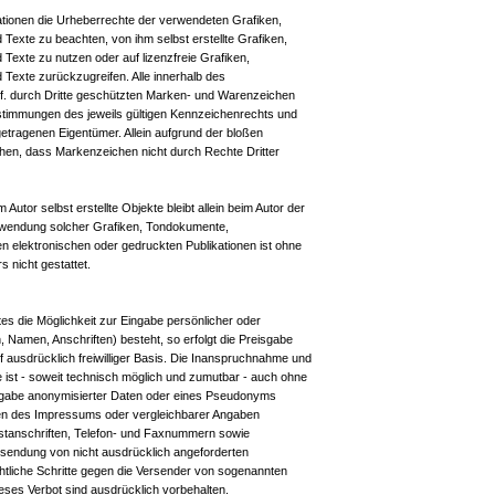
likationen die Urheberrechte der verwendeten Grafiken,
exte zu beachten, von ihm selbst erstellte Grafiken,
exte zu nutzen oder auf lizenzfreie Grafiken,
exte zurückzugreifen. Alle innerhalb des
f. durch Dritte geschützten Marken- und Warenzeichen
stimmungen des jeweils gültigen Kennzeichenrechts und
getragenen Eigentümer. Allein aufgrund der bloßen
ehen, dass Markenzeichen nicht durch Rechte Dritter
 Autor selbst erstellte Objekte bleibt allein beim Autor der
Verwendung solcher Grafiken, Tondokumente,
 elektronischen oder gedruckten Publikationen ist ohne
 nicht gestattet.
es die Möglichkeit zur Eingabe persönlicher oder
 Namen, Anschriften) besteht, so erfolgt die Preisgabe
f ausdrücklich freiwilliger Basis. Die Inanspruchnahme und
 ist - soweit technisch möglich und zumutbar - auch ohne
ngabe anonymisierter Daten oder eines Pseudonyms
en des Impressums oder vergleichbarer Angaben
ostanschriften, Telefon- und Faxnummern sowie
rsendung von nicht ausdrücklich angeforderten
echtliche Schritte gegen die Versender von sogenannten
ses Verbot sind ausdrücklich vorbehalten.