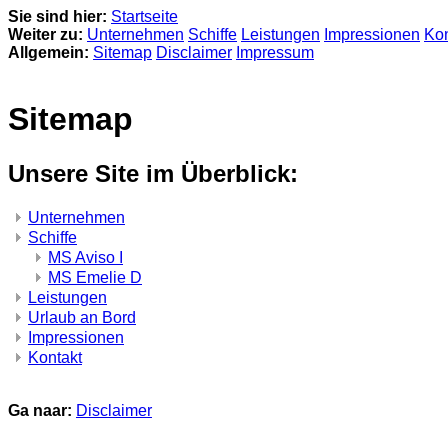
Sie sind hier:
Startseite
Weiter zu:
Unternehmen
Schiffe
Leistungen
Impressionen
Kon
Allgemein:
Sitemap
Disclaimer
Impressum
Sitemap
Unsere Site im Überblick:
Unternehmen
Schiffe
MS Aviso I
MS Emelie D
Leistungen
Urlaub an Bord
Impressionen
Kontakt
Ga naar:
Disclaimer